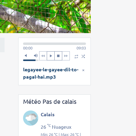
00:00
09:03
legayee-le-gayee-dil-to-
×
pagal-hai.mp3
Météo Pas de calais
Calais
°C
26
Nuageux
Min: 26 °C | Max: 26 °C |