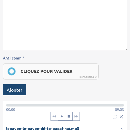
Anti-spam
CLIQUEZ POUR VALIDER
IconCaptcha ©
Ajouter
00:00
09:03
legayee-le-gayee-dil-to-pagal-hai.mp3
×