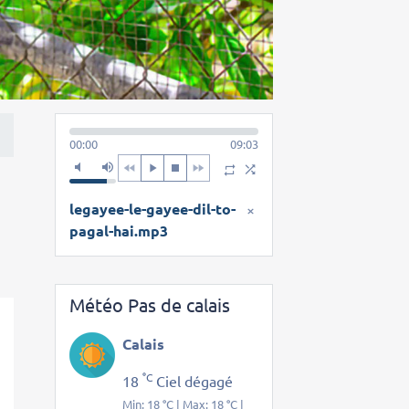
00:00
09:03
legayee-le-gayee-dil-to-
×
pagal-hai.mp3
Météo Pas de calais
Calais
°C
18
Ciel dégagé
Min: 18 °C | Max: 18 °C |