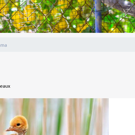
ama
seaux